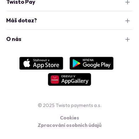
Twisto Pay
Máš dotaz?
O nás
© 2025 Twisto payments a.s.
Cookies
Zpracování osobních údajů