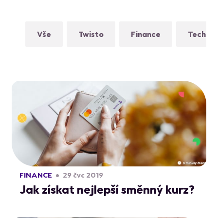
Vše
Twisto
Finance
Technol
FINANCE
29 čvc 2019
Jak získat nejlepší směnný kurz?