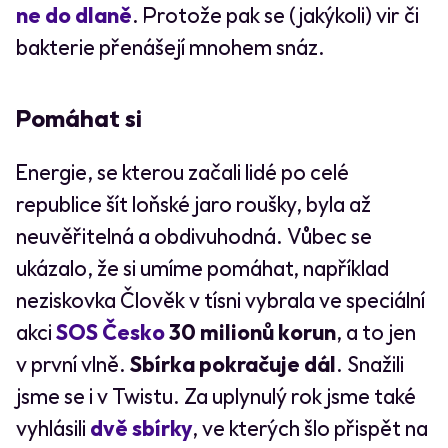
ne do dlaně
. Protože pak se (jakýkoli) vir či
bakterie přenášejí mnohem snáz.
Pomáhat si
Energie, se kterou začali lidé po celé
republice šít loňské jaro roušky, byla až
neuvěřitelná a obdivuhodná. Vůbec se
ukázalo, že si umíme pomáhat, například
neziskovka Člověk v tísni vybrala ve speciální
akci
SOS Česko
30 milionů korun
, a to jen
v první vlně.
Sbírka pokračuje dál
. Snažili
jsme se i v Twistu. Za uplynulý rok jsme také
vyhlásili
dvě sbírky
, ve kterých šlo přispět na