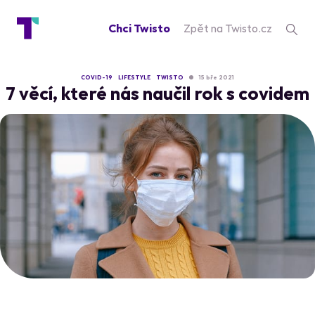
Chci Twisto
Zpět na Twisto.cz
COVID- 19
LIFESTYLE
TWISTO
15 bře 2021
7 věcí, které nás naučil rok s covidem