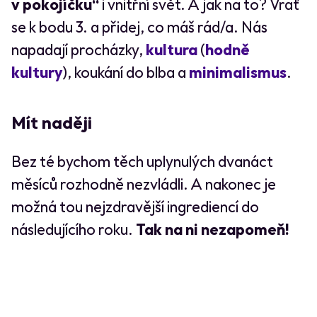
v pokojíčku“
i vnitřní svět. A jak na to? Vrať
se k bodu 3. a přidej, co máš rád/a. Nás
napadají procházky,
kultura
(
hodně
kultury
), koukání do blba a
minimalismus
.
Mít naději
Bez té bychom těch uplynulých dvanáct
měsíců rozhodně nezvládli. A nakonec je
možná tou nejzdravější ingrediencí do
následujícího roku.
Tak na ni nezapomeň!