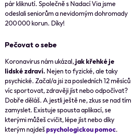
pár kliknutí. Společně s Nadací Via jsme
odeslali seniorům a nevidomým dohromady
200 000 korun. Díky!
Pečovat o sebe
Koronavirus nám ukázal,
jak křehké je
lidské zdraví.
Nejen to fyzické, ale taky
psychické. Začal/a jsi za posledních 12 měsíců
víc sportovat, zdravěji jíst nebo odpočívat?
Dobře děláš. A jestli ještě ne, zkus se nad tím
zamyslet. Existuje spousta aplikací, se
kterými můžeš cvičit, lépe jíst nebo díky
kterým najdeš
psychologickou pomoc
.