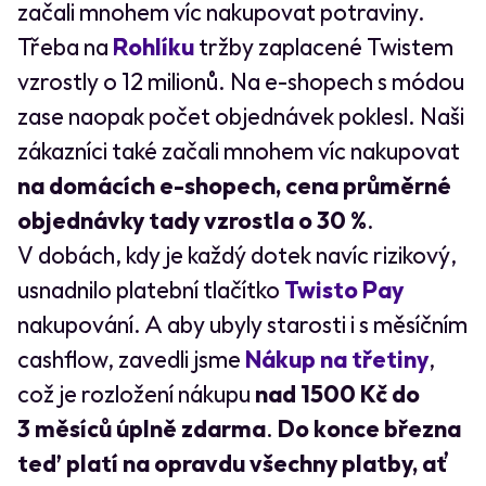
začali mnohem víc nakupovat potraviny.
Třeba na
Rohlíku
tržby zaplacené Twistem
vzrostly o 12 milionů. Na e-shopech s módou
zase naopak počet objednávek poklesl. Naši
zákazníci také začali mnohem víc nakupovat
na domácích e-shopech, cena průměrné
objednávky tady vzrostla o 30 %
.
V dobách, kdy je každý dotek navíc rizikový,
usnadnilo platební tlačítko
Twisto Pay
nakupování. A aby ubyly starosti i s měsíčním
cashflow, zavedli jsme
Nákup na třetiny
,
což je rozložení nákupu
nad 1500 Kč do
3 měsíců úplně zdarma
.
Do konce března
teď platí na opravdu všechny platby, ať