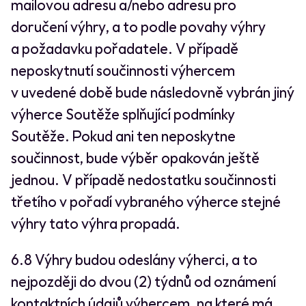
mailovou adresu a/nebo adresu pro
doručení výhry, a to podle povahy výhry
a požadavku pořadatele. V případě
neposkytnutí součinnosti výhercem
v uvedené době bude následovně vybrán jiný
výherce Soutěže splňující podmínky
Soutěže. Pokud ani ten neposkytne
součinnost, bude výběr opakován ještě
jednou. V případě nedostatku součinnosti
třetího v pořadí vybraného výherce stejné
výhry tato výhra propadá.
6.8 Výhry budou odeslány výherci, a to
nejpozději do dvou (2) týdnů od oznámení
kontaktních údajů výhercem, na které má