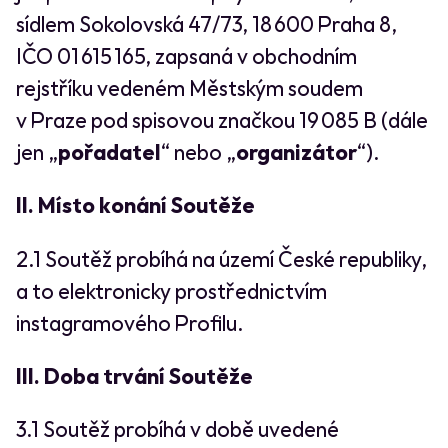
sídlem Sokolovská 47/73, 18 600 Praha 8,
IČO 01 615 165, zapsaná v obchodním
rejstříku vedeném Městským soudem
v Praze pod spisovou značkou 19 085 B (dále
jen „
pořadatel
“ nebo „
organizátor
“).
II. Místo konání Soutěže
2.1 Soutěž probíhá na území České republiky,
a to elektronicky prostřednictvím
instagramového Profilu.
III. Doba trvání Soutěže
3.1 Soutěž probíhá v době uvedené