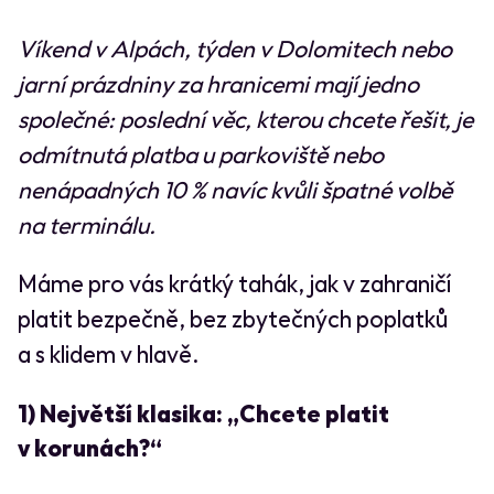
Víkend v Alpách, týden v Dolomitech nebo
jarní prázdniny za hranicemi mají jedno
společné: poslední věc, kterou chcete řešit, je
odmítnutá platba u parkoviště nebo
nenápadných 10 % navíc kvůli špatné volbě
na terminálu.
Máme pro vás krátký tahák, jak v zahraničí
platit bezpečně, bez zbytečných poplatků
a s klidem v hlavě.
1) Největší klasika: „Chcete platit
v korunách?“