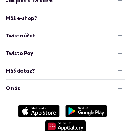
Jak platit Twistem
Máš e‑shop?
Twisto účet
Twisto Pay
Máš dotaz?
O nás