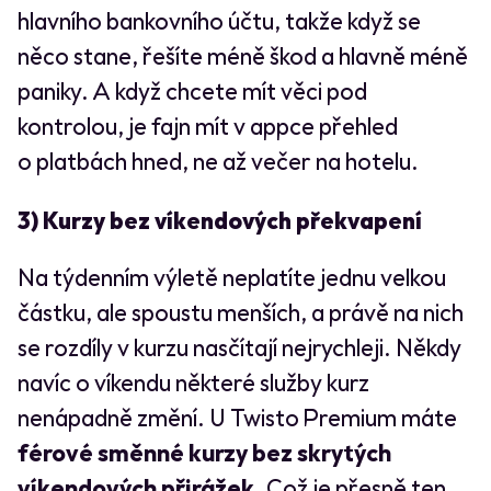
hlavního bankovního účtu, takže když se
něco stane, řešíte méně škod a hlavně méně
paniky. A když chcete mít věci pod
kontrolou, je fajn mít v appce přehled
o platbách hned, ne až večer na hotelu.
3) Kurzy bez víkendových překvapení
Na týdenním výletě neplatíte jednu velkou
částku, ale spoustu menších, a právě na nich
se rozdíly v kurzu nasčítají nejrychleji. Někdy
navíc o víkendu některé služby kurz
nenápadně změní. U Twisto Premium máte
férové směnné kurzy bez skrytých
víkendových přirážek
. Což je přesně ten