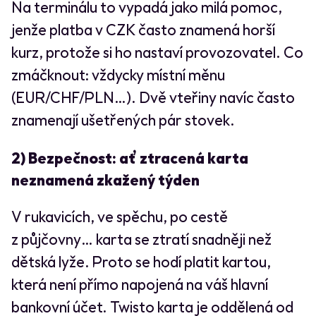
Na terminálu to vypadá jako milá pomoc,
jenže platba v CZK často znamená horší
kurz, protože si ho nastaví provozovatel.
Co
zmáčknout: vždycky místní měnu
(EUR/CHF/PLN…). Dvě vteřiny navíc často
znamenají ušetřených pár stovek.
2) Bezpečnost: ať ztracená karta
neznamená zkažený týden
V rukavicích, ve spěchu, po cestě
z půjčovny… karta se ztratí snadněji než
dětská lyže. Proto se hodí platit kartou,
která není přímo napojená na váš hlavní
bankovní účet. Twisto karta je oddělená od