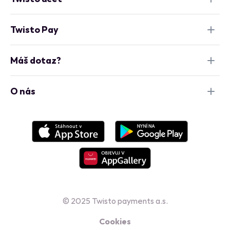
Twisto Pay
Máš dotaz?
O nás
© 2025 Twisto payments a.s.
Cookies