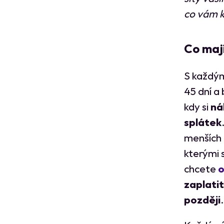
co vám k
Co maj
S každým
45 dní a
kdy si
ná
splátek
menších 
kterými s
chcete
o
zaplati
později
.