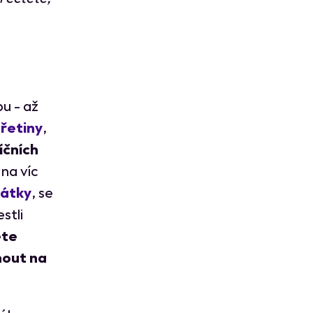
u - až
řetiny
,
íčních
na víc
látky
, se
stli
te
nout na