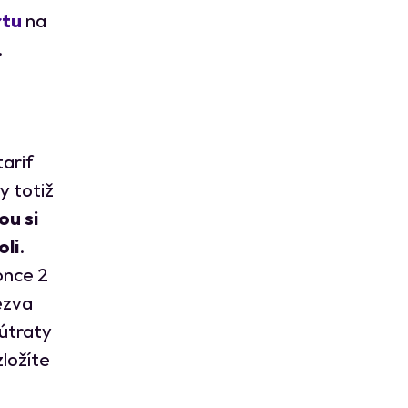
rtu
na
.
arif
y totiž
ou si
oli
.
once 2
bezva
útraty
ložíte