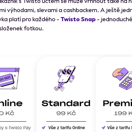
kazník s Twisto účtem se může vrhnout také na 
ími výhodami, slevami a cashbackem. A ještě jed
ka platí pro každého -
Twisto Snap
- jednoduché
 složenek fotkou.