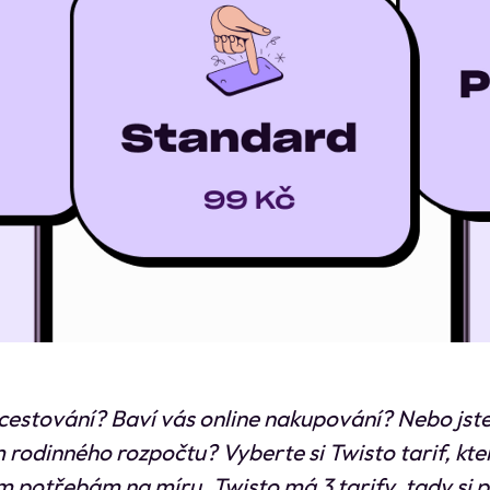
 cestování? Baví vás online nakupování? Nebo jst
 rodinného rozpočtu? Vyberte si Twisto tarif, kt
im potřebám na míru. Twisto má 3 tarify, tady si 