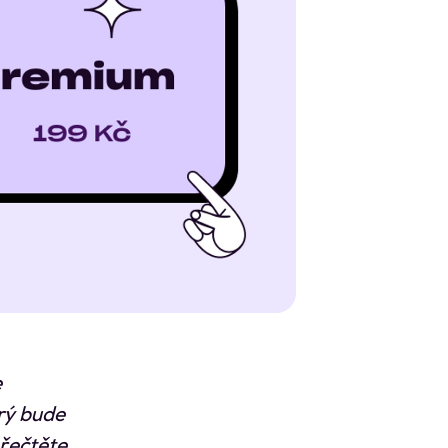
e
erý bude
přečtěte,