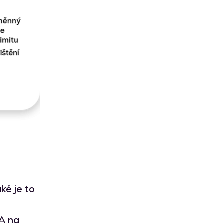
ké je to
 A na