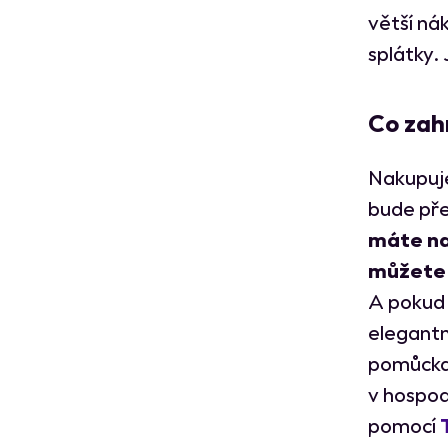
větší ná
splátky.
Co zah
Nakupuje
bude pře
máte na
můžete p
A pokud 
elegantn
pomůcka,
v hospod
pomocí