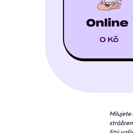
Milujete
strážcem
šitý vaš