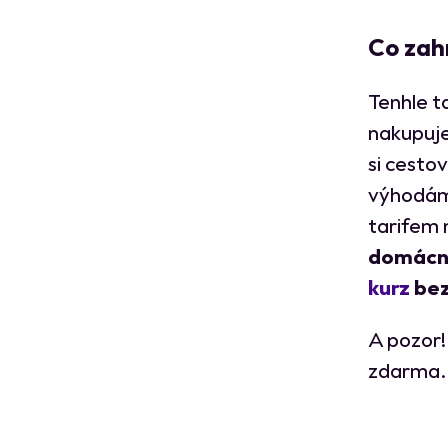
Co zah
Tenhle t
nakupuje
si cesto
výhodám 
tarifem 
domácn
kurz
bez
A pozor!
zdarma. 