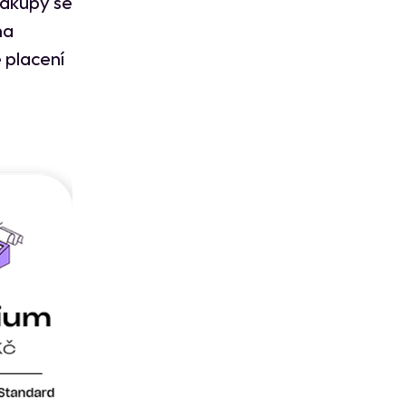
nákupy se
na
 placení