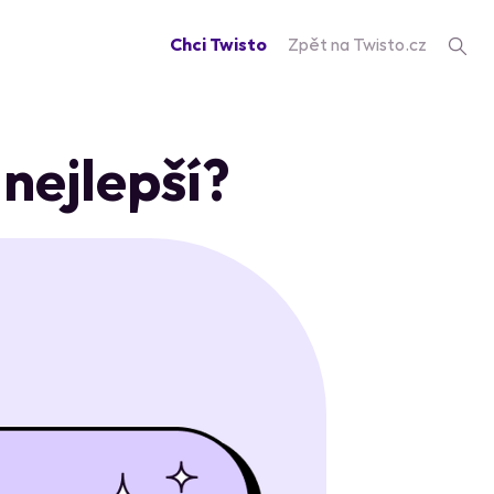
Chci Twisto
Zpět na Twisto.cz
 nejlepší?