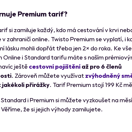
rnuje Premium tarif?
arif si zamiluje každý, kdo má cestování v krvi neb
 v zahraničí online. Twisto Premium se vyplatí, i 
vní lásku mohli dopřát třeba jen 2× do roka. Ke vš
Online i Standard tarifu máte s naším prémiov
navíc ještě
cestovní pojištění
až pro 6 členů
osti
. Zároveň můžete využívat
zvýhodněný sm
 jakékoli přirážky
. Tarif Premium stojí 199 Kč mě
 Standard i Premium si můžete vyzkoušet na měs
Věříme, že si jejich výhody zamilujete.