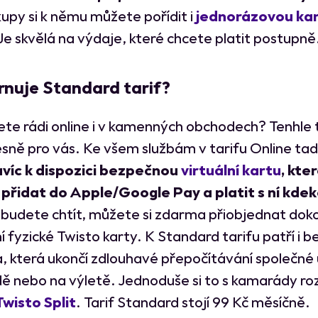
kupy si k němu můžete pořídit i
jednorázovou ka
 Je skvělá na výdaje, které chcete platit postupně
rnuje Standard tarif?
te rádi online i v kamenných obchodech? Tenhle t
sně pro vás. Ke všem službám v tarifu Online tad
víc k dispozici bezpečnou
virtuální kartu
, kter
řidat do Apple/Google Pay a platit s ní kdek
budete chtít, můžete si zdarma přiobjednat dok
í fyzické Twisto karty. K Standard tarifu patří i 
 která ukončí zdlouhavé přepočítávání společné 
ě nebo na výletě. Jednoduše si to s kamarády roz
Twisto Split
. Tarif Standard stojí 99 Kč měsíčně.