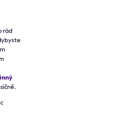
o rád
kdybyste
em
ým
ěnný
síčně.
íc