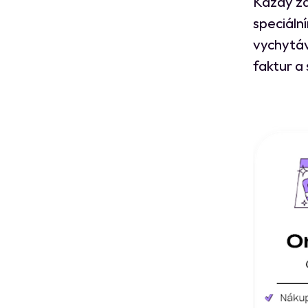
Každý zá
speciáln
vychytáv
faktur a