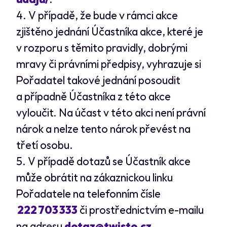
V případě, že bude v rámci akce
zjištěno jednání Účastníka akce, které je
v rozporu s těmito pravidly, dobrými
mravy či právními předpisy, vyhrazuje si
Pořadatel takové jednání posoudit
a případně Účastníka z této akce
vyloučit. Na účast v této akci není právní
nárok a nelze tento nárok převést na
třetí osobu.
V případě dotazů se Účastník akce
může obrátit na zákaznickou linku
Pořadatele na telefonním čísle
222 703 333
či prostřednictvím e-mailu
na adresu
dotaz@twisto.cz
.