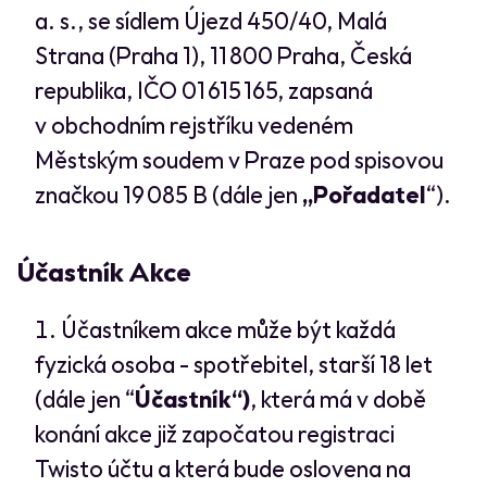
a. s., se sídlem Újezd 450/40, Malá
Strana (Praha 1), 11 800 Praha, Česká
republika, IČO 01 615 165, zapsaná
v obchodním rejstříku vedeném
Městským soudem v Praze pod spisovou
značkou 19 085 B (dále jen
„Pořadatel
“).
Účastník Akce
Účastníkem akce může být každá
fyzická osoba - spotřebitel, starší 18 let
(dále jen “
Účastník“)
, která má v době
konání akce již započatou registraci
Twisto účtu a která bude oslovena na