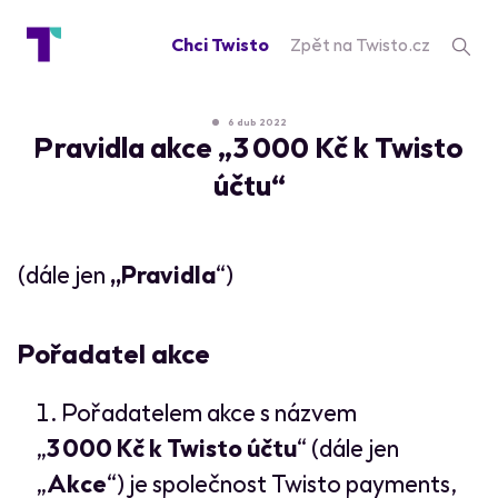
Chci Twisto
Zpět na Twisto.cz
6 dub 2022
Pravidla akce „3 000 Kč k Twisto
účtu“
(dále jen
„Pravidla
“)
Pořadatel akce
Pořadatelem akce s názvem
„
3 000 Kč k Twisto účtu
“ (dále jen
„
Akce
“) je společnost Twisto payments,