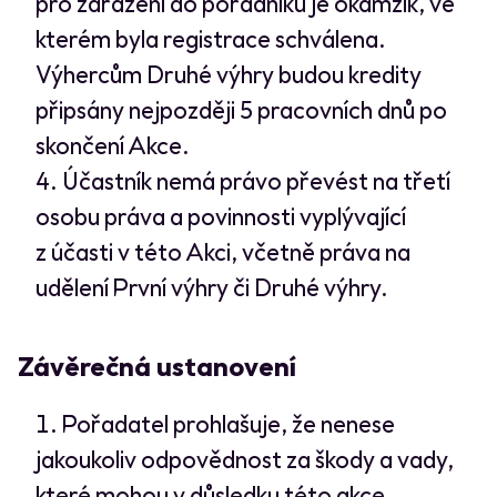
pro zařazení do pořadníku je okamžik, ve
kterém byla registrace schválena.
Výhercům Druhé výhry budou kredity
připsány nejpozději 5 pracovních dnů po
skončení Akce.
Účastník nemá právo převést na třetí
osobu práva a povinnosti vyplývající
z účasti v této Akci, včetně práva na
udělení První výhry či Druhé výhry.
Závěrečná ustanovení
Pořadatel prohlašuje, že nenese
jakoukoliv odpovědnost za škody a vady,
které mohou v důsledku této akce