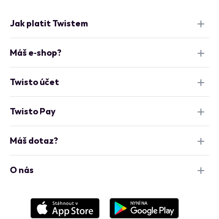
Jak platit Twistem
Máš e‑shop?
Twisto účet
Twisto Pay
Máš dotaz?
O nás