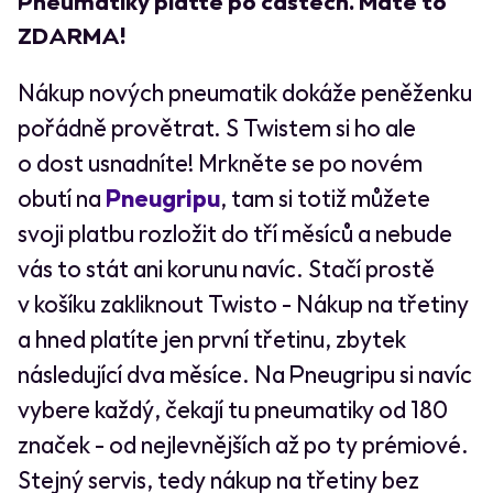
Pneumatiky plaťte po částech. Máte to
ZDARMA!
Nákup nových pneumatik dokáže peněženku
pořádně provětrat. S Twistem si ho ale
o dost usnadníte! Mrkněte se po novém
obutí na
Pneugripu
, tam si totiž můžete
svoji platbu rozložit do tří měsíců a nebude
vás to stát ani korunu navíc. Stačí prostě
v košíku zakliknout Twisto - Nákup na třetiny
a hned platíte jen první třetinu, zbytek
následující dva měsíce. Na Pneugripu si navíc
vybere každý, čekají tu pneumatiky od 180
značek - od nejlevnějších až po ty prémiové.
Stejný servis, tedy nákup na třetiny bez