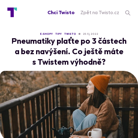
Chci Twisto
Zpět na Twisto.cz
E-SHOPY
TIPY
TWISTO
25 říj 2022
Pneumatiky plaťte po 3 částech
a bez navýšení. Co ještě máte
s Twistem výhodně?