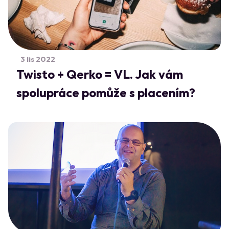
3 lis 2022
Twisto + Qerko = VL. Jak vám
spolupráce pomůže s placením?