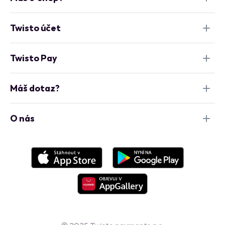
Twisto účet
Twisto Pay
Máš dotaz?
O nás