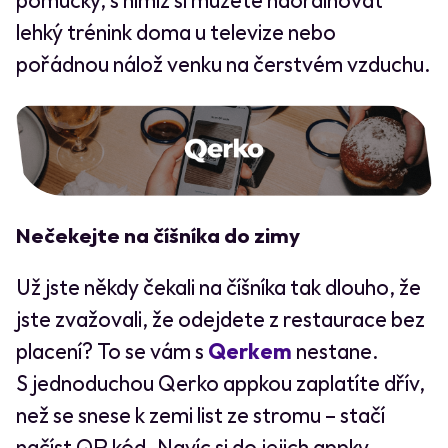
pomůcky, s nimiž si můžete naordinovat
lehký trénink doma u televize nebo
pořádnou nálož venku na čerstvém vzduchu.
Nečekejte na číšníka do zimy
Už jste někdy čekali na číšníka tak dlouho, že
jste zvažovali, že odejdete z restaurace bez
placení? To se vám s
Qerkem
nestane.
S jednoduchou Qerko appkou zaplatíte dřív,
než se snese k zemi list ze stromu – stačí
načíst QR kód. Navíc si do jejich appky