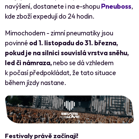
navýšení, dostanete i na e-shopu
Pneuboss
,
kde zboží expedují do 24 hodin.
Mimochodem - zimní pneumatiky jsou
povinné
od 1. listopadu do 31. března,
pokud je na silnici souvislá vrstva sněhu,
led či námraza,
nebo se dá vzhledem
k počasí předpokládat, že tato situace
během jízdy nastane.
Festivaly právě začínají!