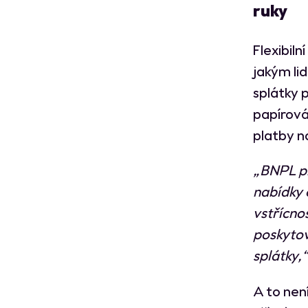
ruky
Flexibiln
jakým li
splátky 
papírová
platby n
„BNPL pl
nabídky 
vstřícnos
poskytov
splátky,“
A to nen