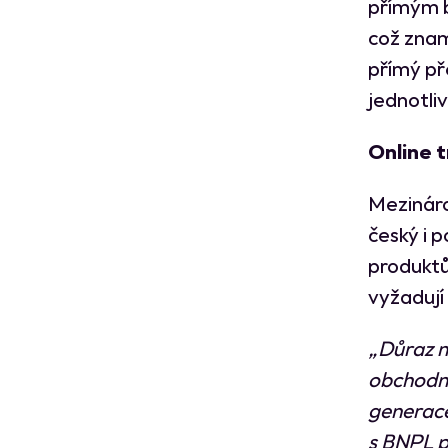
přímým 
což znam
přímý př
jednotli
Online t
Mezináro
český i p
produktů
vyžadují 
„Důraz n
obchodní
generace.
s BNPL p