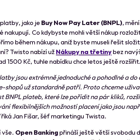
í platby, jako je
Buy Now Pay Later (BNPL)
, mění
dé nakupují. Co kdybyste mohli větší nákup rozloži
přímo během nákupu, aniž byste museli řešit složi
ní? Twisto nabízí už
Nákupy na třetiny
bez navýš
ad 1500 Kč, tuhle nabídku chce letos ještě rozšířit
atby jsou extrémně jednoduché a pohodlné a do 
e-shopů už standardně patří. Proto chceme uživa
t BNPL plateb, které lze pořídit na pár kliků, rozšíř
ání flexibilnějších možností placení jako jsou např
říká Jan Fišar, šéf marketingu Twista.
í vše.
Open Banking
přináší ještě větší svobodu d