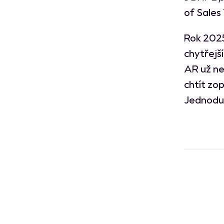
of Sales
Rok 2025
chytřejš
AR už ne
chtít zo
Jednodu