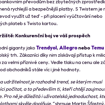
bankovním převodům bez zbytečných zprostředk
ená rychlejší a bezpečnější platby. S Twistem je
evod využít už teď - při placení vyúčtování nebo
vých plateb s Twisto kartou.
ržiště: Konkurenční boj ve váš prospěch
dní giganty jako
Trendyol
,
Allegro
nebo
Temu
olský trh. Zákazníci díky nim získávají přístup k mi
 za velmi příznivé ceny. Vedle tlaku na cenu ale z
od obchodníků stále víc i jiné hodnoty.
a udržitelnost je rozhodně trend, se kterým musí
ci počítat, a to především ti, kteří chtějí zaujmou
 Pro ně je důležitá i uživatelská jednoduchost, kt
latbami skvěle doplňuje,“
shrnuje Martin Šťastný