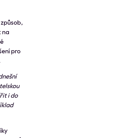
 způsob,
t na
té
ení pro
.
dnešní
telskou
it i do
íklad
íky