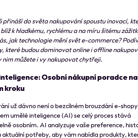
 přináší do světa nakupování spoustu inovací, kt
blíž k hladkému, rychlému a na míru šitému zážitk
ás, jak technologie mění svět e-commerce? Podí
y, které budou dominovat online i offline nakupov
ky nim můžete i vy nakupovat chytřeji.
inteligence: Osobní nákupní poradce na
 kroku
ní už dávno není o bezcílném brouzdání e-shopy
em umělé inteligence (AI) se celý proces stává
elně osobním. AI analyzuje vaše preference, histo
 aktuální potřeby, aby vám nabídla produkty, kte