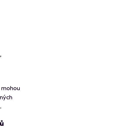
,
u mohou
ených
.
tů