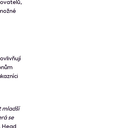
ovatelů,
 možné
ovlivňují
lionům
ákazníci
t mladší
erá se
, Head