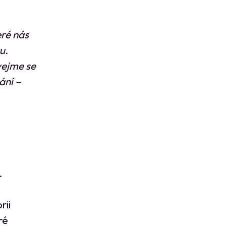
eré nás
u.
vejme se
ání –
.
rii
ré