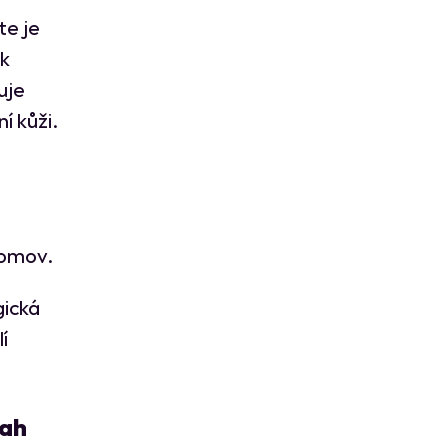
te je
ak
uje
í kůži.
 domov.
gická
í
sah