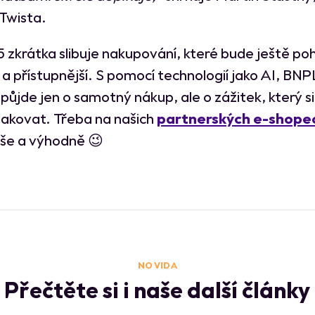
 Twista.
 zkrátka slibuje nakupování, které bude ještě poh
í a přístupnější. S pomocí technologií jako AI, BN
půjde jen o samotný nákup, ale o zážitek, který s
pakovat. Třeba na našich
partnerských e-shope
še a výhodně 😉
NO VIDA
Přečtěte si i naše další články