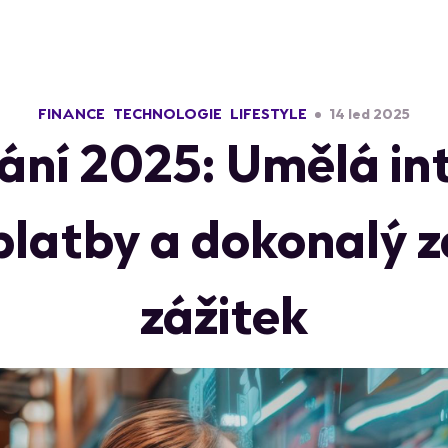
FINANCE
TECHNOLOGIE
LIFESTYLE
14 led 2025
ní 2025: Umělá int
í platby a dokonalý 
zážitek