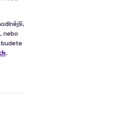
odlnější,
PL nebo
i budete
ch
.