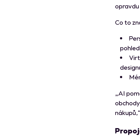
opravdu 
Co to zn
Per
pohled
Vir
design
Mén
„AI pomá
obchody 
nákupů,“
Propoje