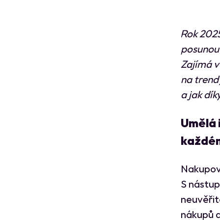
Rok 2025
posunou 
Zajímá v
na trend
a jak dí
Umělá 
každém
Nakupová
S nástup
neuvěřit
nákupů a