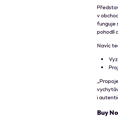
Představ
v obchod
funguje 
pohodlí d
Navíc te
Vyz
Pro
„Propoje
vychytáv
i autent
Buy No