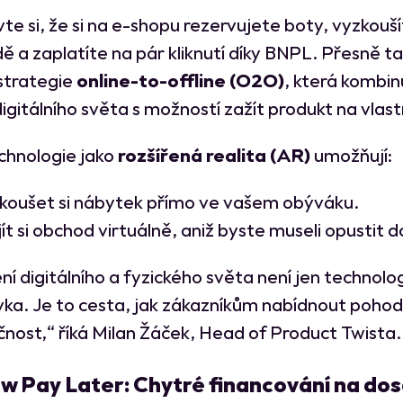
te si, že si na e-shopu rezervujete boty, vyzkouší
ě a zaplatíte na pár kliknutí díky BNPL. Přesně t
strategie
online-to-offline (O2O)
, která kombin
igitálního světa s možností zažít produkt na vlastn
chnologie jako
rozšířená realita (AR)
umožňují:
koušet si nábytek přímo ve vašem obýváku.
jít si obchod virtuálně, aniž byste museli opustit
ní digitálního a fyzického světa není jen technolo
ka. Je to cesta, jak zákazníkům nabídnout pohodl
ičnost,“ říká Milan Žáček, Head of Product Twista.
w Pay Later: Chytré financování na do