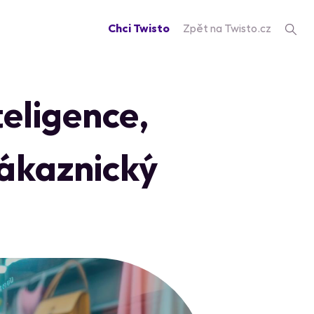
Chci Twisto
Zpět na Twisto.cz
eligence,
zákaznický