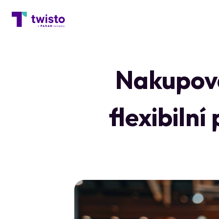
Nakupová
flexibiln