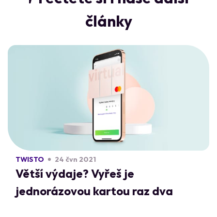
články
TWISTO
24 čvn 2021
Větší výdaje? Vyřeš je
jednorázovou kartou raz dva