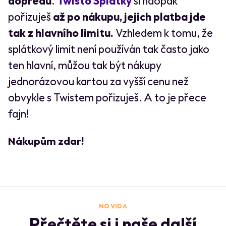
dopředu
.
Twisto Splátky
si naopak
pořizuješ
až po nákupu, jejich platba jde
tak z hlavního limitu.
Vzhledem k tomu, že
splátkový limit není používán tak často jako
ten hlavní, můžou tak být nákupy
jednorázovou kartou za vyšší cenu než
obvykle s Twistem pořizuješ. A to je přece
fajn!
Nákupům zdar!
NO VIDA
Přečtěte si i naše další