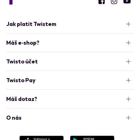
Jak platit Twistem
Máš e‑shop?
Twisto účet
Twisto Pay
Máš dotaz?
O nás