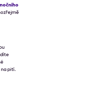
ánočního
amozřejmě
ou
díte
né
na pití.