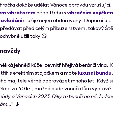
 hračka dokáže udělat Vánoce opravdu vzrušující.
ým vibrátorem
nebo třeba s
vibračním vajíčke
 ovládání
si užije nejen obdarovaný. Doporučuj
předávat před celým příbuzenstvem, takový Št
ochybně užili taky 😃
 navždy
ěkká jehněčí kůže, zevnitř hřejivá beránčí vlna. 
 střih s efektním stojáčkem a máte
luxusní bundu
ho majitele věrně doprovázet mnoho let. Když si 
ékne za 40 let, možná bude vnoučatům vyprávět
tehdy o Vánocích 2023. Díky té bundě na ně dodne
nám…
“ 👴