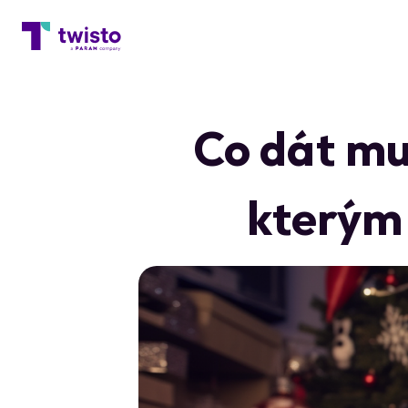
Co dát mu
kterým 