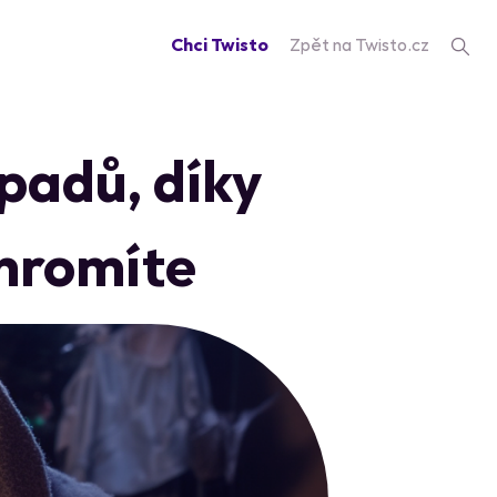
Chci Twisto
Zpět na Twisto.cz
padů, díky
ohromíte