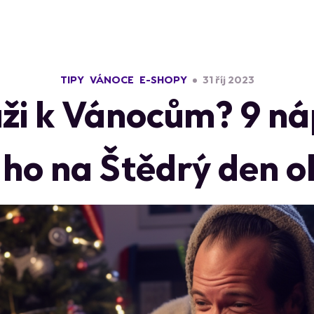
TIPY
VÁNOCE
E-SHOPY
31 říj 2023
ži k Vánocům? 9 ná
ho na Štědrý den 