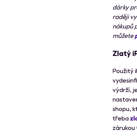
dárky pro
raději v
nákupů pu
můžete
Zlatý i
Použitý i
vydesinf
výdrží, 
nastaven
shopu, k
třeba
zl
zárukou 