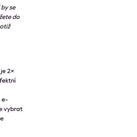
 by se
žete do
otiž
 je 2×
fektní
m
 e-
te vybrat
se