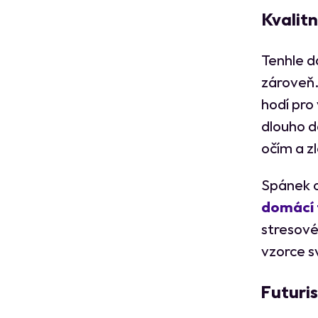
Kvalit
Tenhle d
zároveň
hodí pro 
dlouho d
očím a zl
Spánek o
domácí 
stresové
vzorce s
Futuris