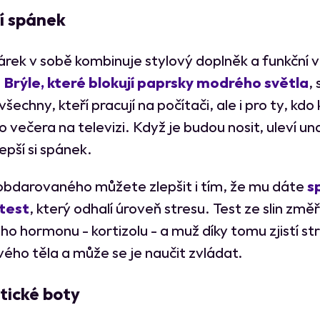
ní spánek
árek v sobě kombinuje stylový doplněk a funkční 
.
Brýle, které blokují paprsky modrého světla
,
všechny, kteří pracují na počítači, ale i pro ty, kdo 
o večera na televizi. Když je budou nosit, uleví 
epší si spánek.
bdarovaného můžete zlepšit i tím, že mu dáte
s
test
, který odhalí úroveň stresu. Test ze slin změř
ho hormonu - kortizolu - a muž díky tomu zjistí s
vého těla a může se je naučit zvládat.
tické boty