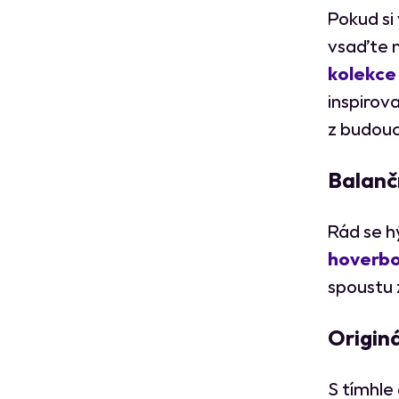
Pokud si
vsaďte 
kolekce
inspirov
z budouc
Balanč
Rád se h
hoverb
spoustu 
Originá
S tímhle