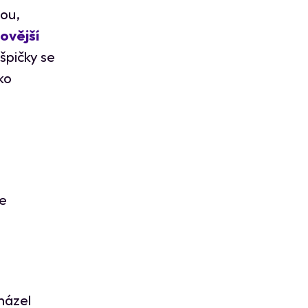
tou,
ovější
špičky se
ko
je
házel