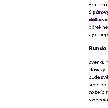
Erotická
S
párov
dálkové
dárek ne
by si nep
Bunda
Zvenku m
klasický
bude své
sebe obl
to bylo 
vzpomí