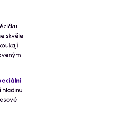
věcičku
 se skvěle
koukají
unaveným
peciální
í hladinu
tresové