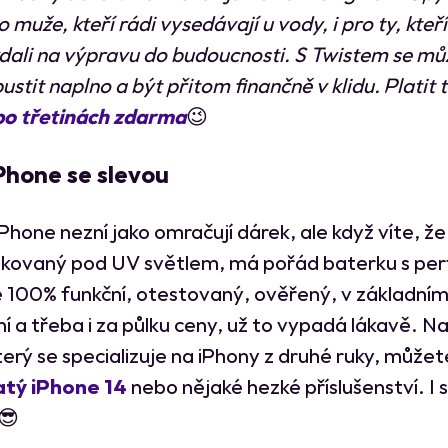
 muže, kteří rádi vysedávají u vody, i pro ty, kteří
ydali na výpravu do budoucnosti. S Twistem se mů
stit naplno a být přitom finančně v klidu. Platit t
po třetinách zdarma
😉
Phone se slevou
Phone nezní jako omračují dárek, ale když víte, že
ikovaný pod UV světlem, má pořád baterku s per
je 100% funkční, otestovaný, ověřený, v základní
í a třeba i za půlku ceny, už to vypadá lákavě. Na
terý se specializuje na iPhony z druhé ruky, může
atý iPhone 14
nebo nějaké hezké příslušenství. I 
😎