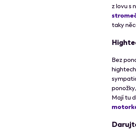
z lovu s
strome
taky něc
Highte
Bez pono
hightech
sympati
ponožky,
Mají tu 
motork
Darujt