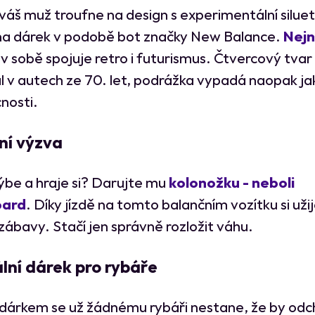
 váš muž troufne na design s experimentální silue
na dárek v podobě bot značky New Balance.
Nejn
v sobě spojuje retro i futurismus. Čtvercový tvar 
al v autech ze 70. let, podrážka vypadá naopak ja
nosti.
ní výzva
ýbe a hraje si? Darujte mu
kolonožku - neboli
oard
. Díky jízdě na tomto balančním vozítku si uži
zábavy. Stačí jen správně rozložit váhu.
lní dárek pro rybáře
 dárkem se už žádnému rybáři nestane, že by odc