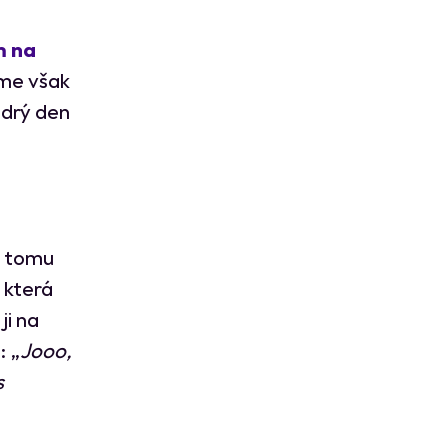
m na
eme však
ědrý den
K tomu
, která
ji na
: „
Jooo,
s