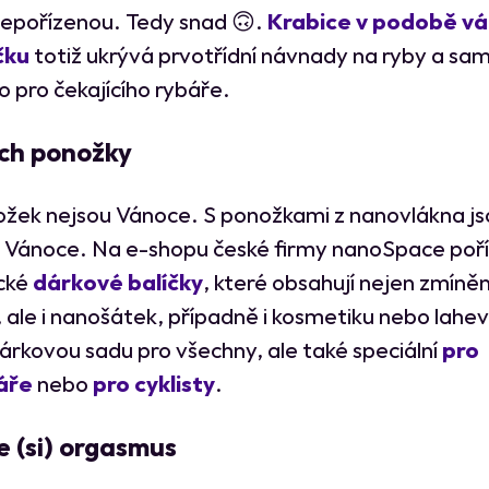
 nepořízenou. Tedy snad 🙃.
Krabice v podobě v
čku
totiž ukrývá prvotřídní návnady na ryby a s
o pro čekajícího rybáře.
ch ponožky
žek nejsou Vánoce. S ponožkami z nanovlákna js
 Vánoce. Na e-shopu české firmy nanoSpace poří
cké
dárkové balíčky
, které obsahují nejen zmíně
 ale i nanošátek, případně i kosmetiku nebo lahev 
dárkovou sadu pro všechny, ale také speciální
pro
áře
nebo
pro cyklisty
.
e (si) orgasmus