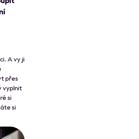
oupit
ní
. A vy ji
e
yt přes
 vyplnit
ré si
áte si