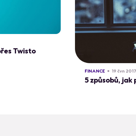
 přes Twisto
FINANCE
19 čvn 201
5 způsobů, jak 