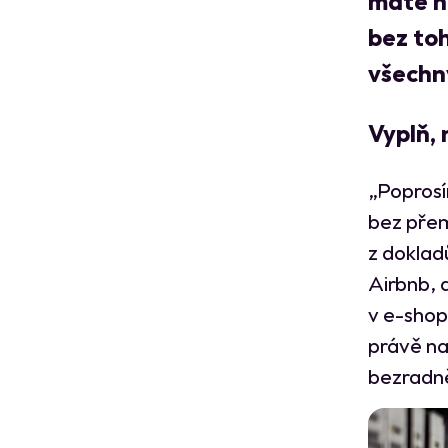
máte n
bez toh
všechny
Vyplň,
„Poprosí
bez přemý
z doklad
Airbnb, 
v e-shop
právě na
bezradně