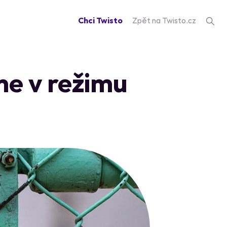
Chci Twisto
Zpět na Twisto.cz
me v režimu