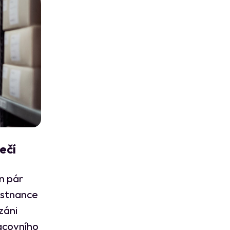
ečí
n pár
ěstnance
záni
racovního