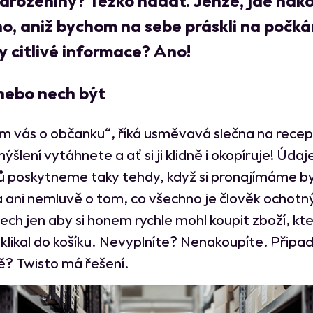
arozeniny? Těžko hádat. Jenže, jde nak
o, aniž bychom na sebe práskli na počká
 citlivé informace? Ano!
 nebo nech být
m vás o občanku“, říká usměvavá slečna na recepci
šlení vytáhnete a ať si ji klidně i okopíruje! Údaj
ů poskytneme taky tehdy, když si pronajímáme b
a ani nemluvě o tom, co všechno je člověk ochotný
ech jen aby si honem rychle mohl koupit zboží, kte
klikal do košíku. Nevyplníte? Nenakoupíte. Připad
? Twisto má řešení.