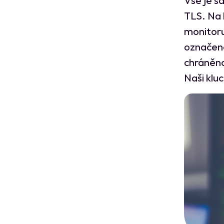
TLS. Na 
monitoru
označené
chráněno
Naši kluc