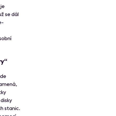
aje
ž se dál
e-
sobní
ry“
kde
namená,
cky
disky
h stanic.
 pomocí