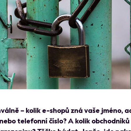
válně – kolik e-shopů zná vaše jméno, a
nebo telefonní číslo? A kolik obchodníků 