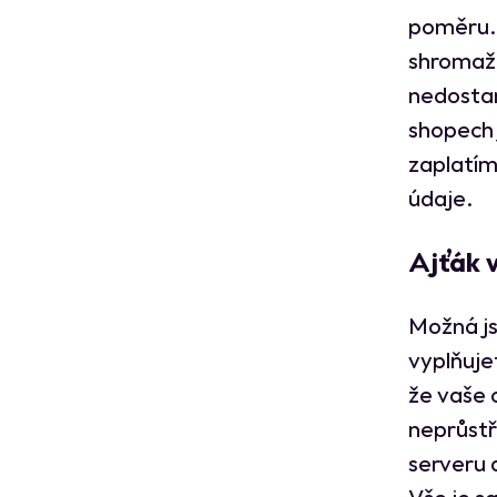
poměru. 
shromažď
nedosta
shopech 
zaplatím
údaje.
Ajťák 
Možná js
vyplňuje
že vaše 
neprůstř
serveru 
Vše je s