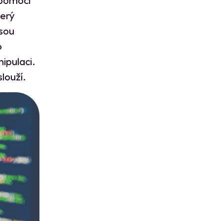
terý
jsou
o
ipulaci.
slouží.