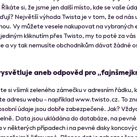
Říkáte si, že jsme jen další místo, kde se vaše úd
ují? Největší výhoda Twista je v tom, že od nás u
nou. Vy můžete vesele nakupovat na vybraných 
jediným kliknutím přes Twisto, my to poté za vás
e a vy tak nemusíte obchodníkům dávat žádné o
vysvětluje aneb odpověd pro „fajnšmejk
te si všimli zeleného zámečku v adresním řádku, 
te adresu webu - například www.twisto.cz. To z
osobní údaje jsou dobře zabezpečené. Jak? Vždy
elně. Data jsou ukládána do databáze, na pevné 
a v některých případech i na pevné disky koncovýc
amozřejmě šifrované. Přenos dat je zabezpečen