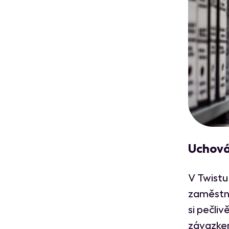
Uchová
V Twistu
zaměstna
si pečli
závazkem