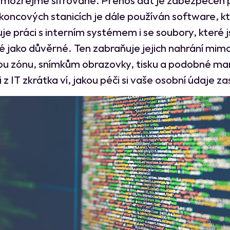
koncových stanicích je dále používán software, k
je práci s interním systémem i se soubory, které 
 jako důvěrné. Ten zabraňuje jejich nahrání mim
u zónu, snímkům obrazovky, tisku a podobné man
i z IT zkrátka ví, jakou péči si vaše osobní údaje za