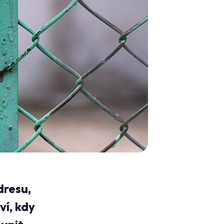
dresu,
ví, kdy