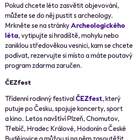
Pokud chcete léto zasvětit objevování,
můžete se do něj pustit s archeology.
Mrkněte se na stránky
Archeologického
léta
, vytipujte si hradiště, mohylu nebo
zaniklou středověkou vesnici, kam se chcete
podívat, rezervujte si místo a máte poutavý
program zdarma zaručen.
ČEZfest
Třídenní rodinný festival
ČEZfest
, který
putuje po Česku, spojuje koncerty, sport
a kino. Letos navštíví Plzeň, Chomutov,
Třebíč, Hradec Králové, Hodonín a České
Budějovice a můžou si na něm zasoutěžit