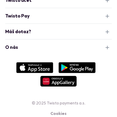
Twisto účet
Twisto Pay
Máš dotaz?
O nás
© 2025 Twisto payments a.s.
Cookies