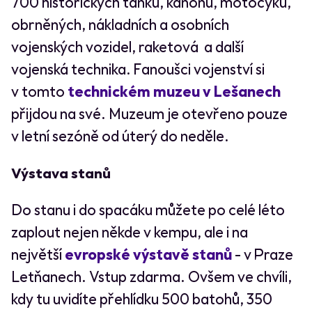
700 historických tanků, kanonů, motocyků,
obrněných, nákladních a osobních
vojenských vozidel, raketová a další
vojenská technika. Fanoušci vojenství si
v tomto
technickém muzeu v Lešanech
přijdou na své. Muzeum je otevřeno pouze
v letní sezóně od úterý do neděle.
Výstava stanů
Do stanu i do spacáku můžete po celé léto
zaplout nejen někde v kempu, ale i na
největší
evropské výstavě stanů
- v Praze
Letňanech. Vstup zdarma. Ovšem ve chvíli,
kdy tu uvidíte přehlídku 500 batohů, 350