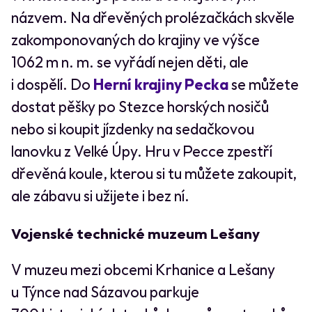
názvem. Na dřevěných prolézačkách skvěle
zakomponovaných do krajiny ve výšce
1062 m n. m. se vyřádí nejen děti, ale
i dospělí. Do
Herní krajiny Pecka
se můžete
dostat pěšky po Stezce horských nosičů
nebo si koupit jízdenky na sedačkovou
lanovku z Velké Úpy. Hru v Pecce zpestří
dřevěná koule, kterou si tu můžete zakoupit,
ale zábavu si užijete i bez ní.
Vojenské technické muzeum Lešany
V muzeu mezi obcemi Krhanice a Lešany
u Týnce nad Sázavou parkuje