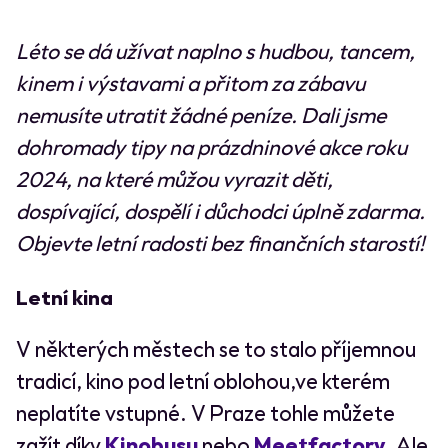
Léto se dá užívat naplno s hudbou, tancem,
kinem i výstavami a přitom za zábavu
nemusíte utratit žádné peníze. Dali jsme
dohromady tipy na prázdninové akce roku
2024, na které můžou vyrazit děti,
dospívající, dospělí i důchodci úplně zdarma.
Objevte letní radosti bez finančních starostí!
Letní kina
V některých městech se to stalo příjemnou
tradicí, kino pod letní oblohou,ve kterém
neplatíte vstupné. V Praze tohle můžete
zažít díky
Kinobusu
nebo
Meetfactory
. Ale