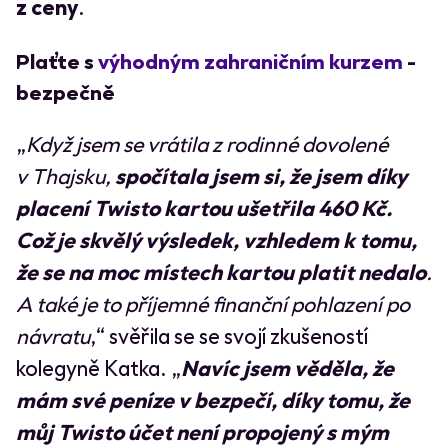
z ceny
.
Plaťte s
výhodným zahraničním kurzem
-
bezpečně
„
Když jsem se vrátila z rodinné dovolené
v Thajsku,
spočítala jsem si, že jsem díky
placení Twisto kartou ušetřila 460 Kč.
Což je skvělý výsledek, vzhledem k tomu,
že se na moc místech kartou platit nedalo
.
A také je to příjemné finanční pohlazení po
návratu
,“ svěřila se se svojí zkušeností
kolegyně Katka. „
Navíc jsem věděla, že
mám své peníze v bezpečí, díky tomu, že
můj Twisto účet není propojený s mým