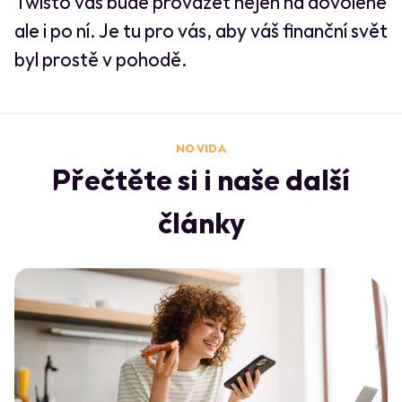
Twisto vás bude provázet nejen na dovolené
ale i po ní. Je tu pro vás, aby váš finanční svět
byl prostě v pohodě.
NO VIDA
Přečtěte si i naše další
články