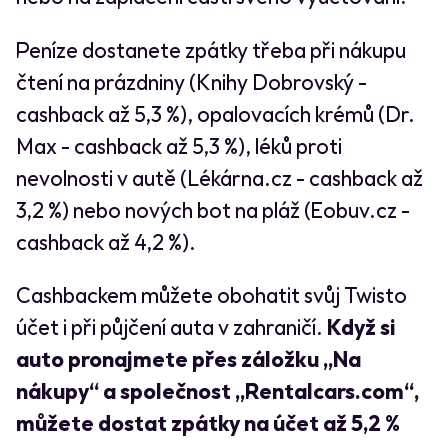
Peníze dostanete zpátky třeba při nákupu
čtení na prázdniny (Knihy Dobrovský -
cashback až 5,3 %), opalovacích krémů (Dr.
Max - cashback až 5,3 %), léků proti
nevolnosti v autě (Lékárna.cz - cashback až
3,2 %) nebo nových bot na pláž (Eobuv.cz -
cashback až 4,2 %).
Cashbackem můžete obohatit svůj Twisto
účet i při půjčení auta v zahraničí.
Když si
auto pronajmete přes záložku „Na
nákupy“ a společnost „Rentalcars.com“,
můžete dostat zpátky na účet až 5,2 %