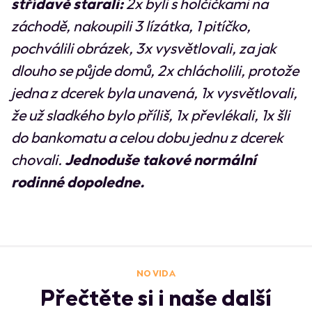
střídavě starali:
2x byli s holčičkami na
záchodě, nakoupili 3 lízátka, 1 pitíčko,
pochválili obrázek, 3x vysvětlovali, za jak
dlouho se půjde domů, 2x chlácholili, protože
jedna z dcerek byla unavená, 1x vysvětlovali,
že už sladkého bylo příliš, 1x převlékali, 1x šli
do bankomatu a celou dobu jednu z dcerek
chovali.
Jednoduše takové normální
rodinné dopoledne.
NO VIDA
Přečtěte si i naše další