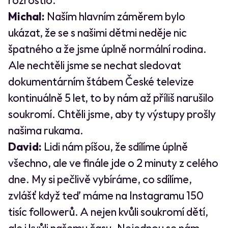
rozrostlo.
Michal:
Naším hlavním záměrem bylo
ukázat, že se s našimi dětmi neděje nic
špatného a že jsme úplně normální rodina.
Ale nechtěli jsme se nechat sledovat
dokumentárním štábem České televize
kontinuálně 5 let, to by nám až příliš narušilo
soukromí. Chtěli jsme, aby ty výstupy prošly
našima rukama.
David:
Lidi nám píšou, že sdílíme úplně
všechno, ale ve finále jde o 2 minuty z celého
dne. My si pečlivě vybíráme, co sdílíme,
zvlášť když teď máme na Instagramu 150
tisíc followerů. A nejen kvůli soukromí dětí,