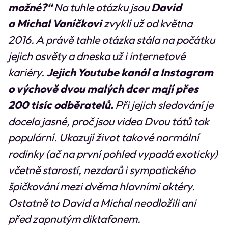
možné?“
Na tuhle otázku jsou
David
a Michal Vaníčkovi
zvyklí už od května
2016. A právě tahle otázka stála na počátku
jejich osvěty a dneska už i internetové
kariéry.
Jejich Youtube kanál a Instagram
o výchově dvou malých dcer mají přes
200 tisíc odběratelů.
Při jejich sledování je
docela jasné, proč jsou videa Dvou tátů tak
populární. Ukazují život takové normální
rodinky (ač na první pohled vypadá exoticky)
včetně starostí, nezdarů i sympatického
špičkování mezi dvěma hlavními aktéry.
Ostatně to David a Michal neodložili ani
před zapnutým diktafonem.