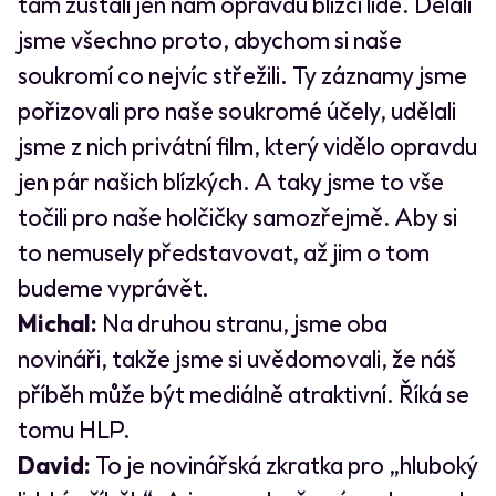
tam zůstali jen nám opravdu blízcí lidé. Dělali
jsme všechno proto, abychom si naše
soukromí co nejvíc střežili. Ty záznamy jsme
pořizovali pro naše soukromé účely, udělali
jsme z nich privátní film, který vidělo opravdu
jen pár našich blízkých. A taky jsme to vše
točili pro naše holčičky samozřejmě. Aby si
to nemusely představovat, až jim o tom
budeme vyprávět.
Michal:
Na druhou stranu, jsme oba
novináři, takže jsme si uvědomovali, že náš
příběh může být mediálně atraktivní. Říká se
tomu HLP.
David:
To je novinářská zkratka pro „hluboký