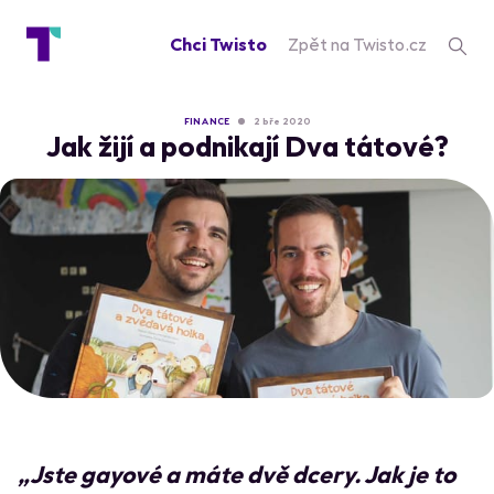
Chci Twisto
Zpět na Twisto.cz
FINANCE
2 bře 2020
Jak žijí a podnikají Dva tátové?
„Jste gayové a máte dvě dcery. Jak je to