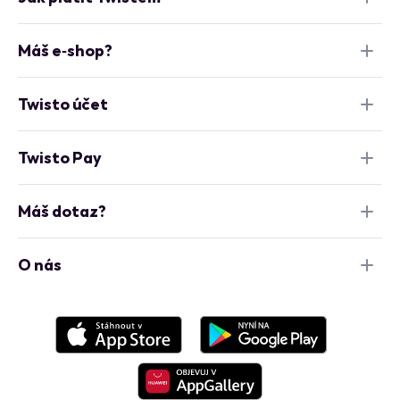
Máš e‑shop?
Twisto účet
Twisto Pay
Máš dotaz?
O nás