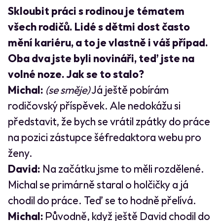
Skloubit práci s rodinou je tématem
všech rodičů. Lidé s dětmi dost často
mění kariéru, a to je vlastně i váš případ.
Oba dva jste byli novináři, teď jste na
volné noze. Jak se to stalo?
Michal:
(se směje)
Já ještě pobírám
rodičovský příspěvek. Ale nedokážu si
představit, že bych se vrátil zpátky do práce
na pozici zástupce šéfredaktora webu pro
ženy.
David:
Na začátku jsme to měli rozdělené.
Michal se primárně staral o holčičky a já
chodil do práce. Teď se to hodně přelívá.
Michal:
Původně, když ještě David chodil do