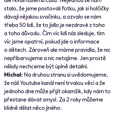
ale i kvůli našemu času. Nejednou se nám
stalo, že jsme postovali fotku, jak si holčičky
dávají nějakou svačinku, a ozvalo se nám
třeba 50 lidí, že to jídlo je nezdravé z toho
a toho důvodu. Čím víc lidí nás sleduje, tím
víc jsme opatrní, pokud jde o informace
o dětech. Zároveň ale máme pravidla, že nic
nepřibarvujeme a nic netajíme. Jen prostě
někdy nechceme být úplně detailní.
Michal:
Na druhou stranu si uvědomujeme,
že náš Youtube kanál není trvalou věcí a že
jednoho dne může přijít okamžik, kdy nám to
přestane dávat smysl. Za 2 roky můžeme
klidně dělat něco jiného.