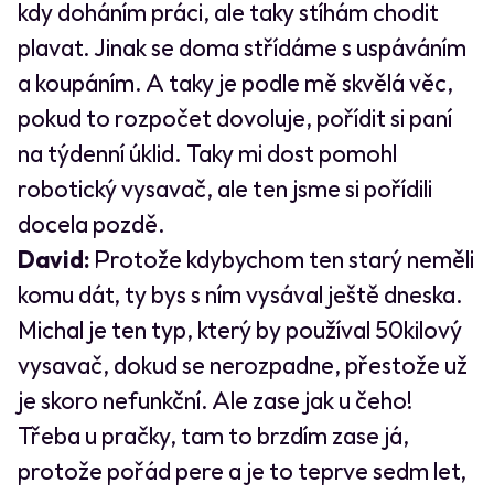
kdy doháním práci, ale taky stíhám chodit
plavat. Jinak se doma střídáme s uspáváním
a koupáním. A taky je podle mě skvělá věc,
pokud to rozpočet dovoluje, pořídit si paní
na týdenní úklid. Taky mi dost pomohl
robotický vysavač, ale ten jsme si pořídili
docela pozdě.
David:
Protože kdybychom ten starý neměli
komu dát, ty bys s ním vysával ještě dneska.
Michal je ten typ, který by používal 50kilový
vysavač, dokud se nerozpadne, přestože už
je skoro nefunkční. Ale zase jak u čeho!
Třeba u pračky, tam to brzdím zase já,
protože pořád pere a je to teprve sedm let,