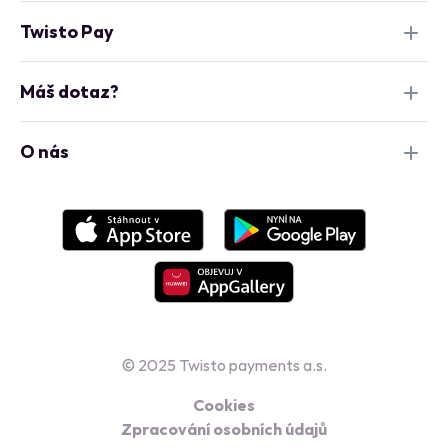
Twisto Pay
Máš dotaz?
O nás
© 2025 Twisto payments a.s.
Cookies
Zpracování osobních údajů