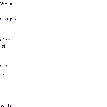
č a je
tivuješ
, kde
 si
slali.
il.
Twisto