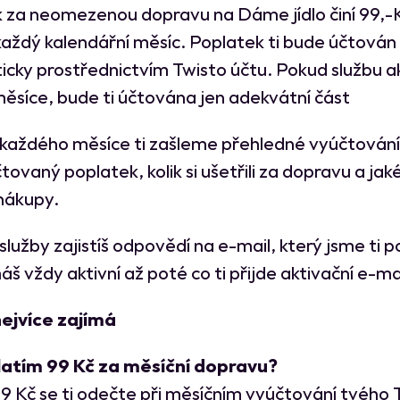
 za neomezenou dopravu na Dáme jídlo činí 99,-K
každý kalendářní měsíc. Poplatek ti bude účtován
cky prostřednictvím Twisto účtu. Pokud službu ak
síce, bude ti účtována jen adekvátní část
 každého měsíce ti zašleme přehledné vyúčtování
čtovaný poplatek, kolik si ušetřili za dopravu a jaké
nákupy.
služby zajistíš odpovědí na e-mail, který jsme ti po
š vždy aktivní až poté co ti přijde aktivační e-ma
ejvíce zajímá
latím 99 Kč za měsíční dopravu?
9 Kč se ti odečte při měsíčním vyúčtování tvého 