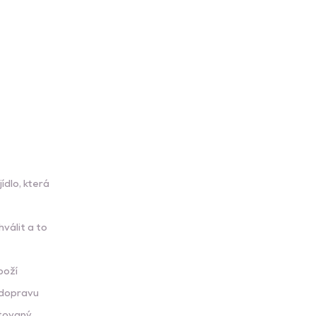
dlo, která
válit a to
boží
 dopravu
čtovaný