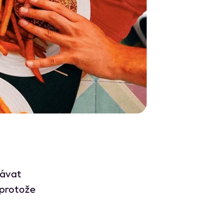
hávat
 protože