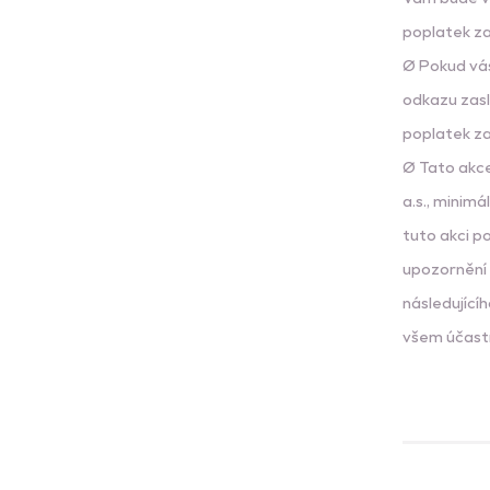
poplatek z
Ø Pokud vás
odkazu zas
poplatek za
Ø Tato akce
a.s., minimá
tuto akci p
upozornění 
následující
všem účast