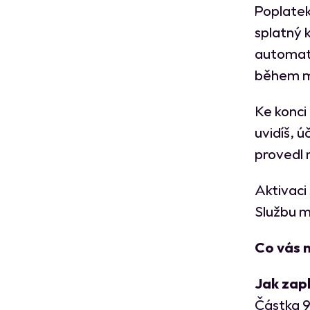
Poplatek
splatný 
automati
během mě
Ke konci
uvidíš, ú
provedl 
Aktivaci 
Službu má
Co vás n
Jak zap
Částka 9