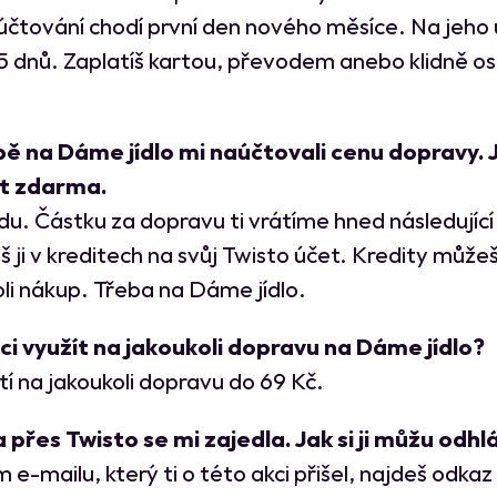
účtování chodí první den nového měsíce. Na jeho
15 dnů. Zaplatíš kartou, převodem anebo klidně o
bě na Dáme jídlo mi naúčtovali cenu dopravy. Já
t zdarma.
idu. Částku za dopravu ti vrátíme hned následující
 ji v kreditech na svůj Twisto účet. Kredity můžeš
oli nákup. Třeba na Dáme jídlo.
i využít na jakoukoli dopravu na Dáme jídlo?
tí na jakoukoli dopravu do 69 Kč.
přes Twisto se mi zajedla. Jak si ji můžu odhl
e-mailu, který ti o této akci přišel, najdeš odkaz