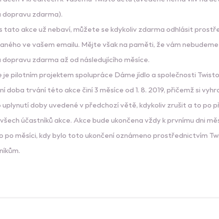
a dopravu zdarma).
 tato akce už nebaví, můžete se kdykoliv zdarma odhlásit prostř
laného ve vašem emailu. Mějte však na paměti, že vám nebudeme
 dopravu zdarma až od následujícího měsíce.
 je pilotním projektem spolupráce Dáme jídlo a společnosti Twis
lní doba trvání této akce činí 3 měsíce od 1. 8. 2019, přičemž si vy
o uplynutí doby uvedené v předchozí větě, kdykoliv zrušit a to po
všech účastníků akce. Akce bude ukončena vždy k prvnímu dni mě
ho po měsíci, kdy bylo toto ukončení oznámeno prostřednictvím Tw
níkům.