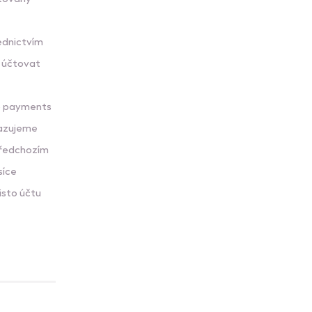
ednictvím
 účtovat
to payments
hrazujeme
 předchozím
síce
isto účtu