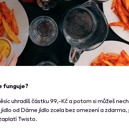
e funguje?
síc uhradíš částku 99,-Kč a potom si můžeš nec
 jídlo od Dáme jídlo zcela bez omezení a zdarma,
 zaplatí Twisto.