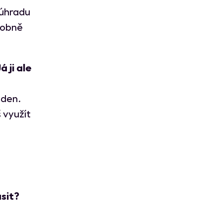
 úhradu
sobně
 ji ale
 den.
 využít
ásit?