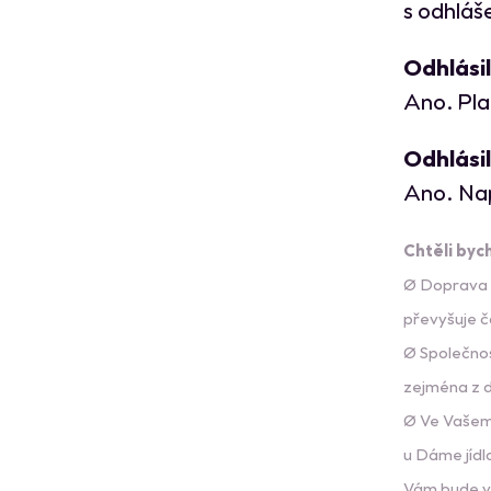
s odhláš
Odhlásil
Ano. Pla
Odhlásil
Ano. Na
Chtěli byc
Ø Doprava z
převyšuje č
Ø Společnos
zejména z d
Ø Ve Vašem 
u Dáme jídl
Vám bude vr