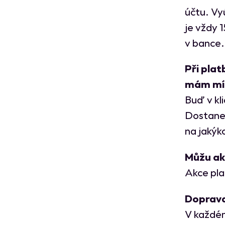
účtu. Vy
je vždy 
v bance.
Při plat
mám mí
Buď v kl
Dostaneš
na jakýk
Můžu akc
Akce pla
Doprava 
V každém 