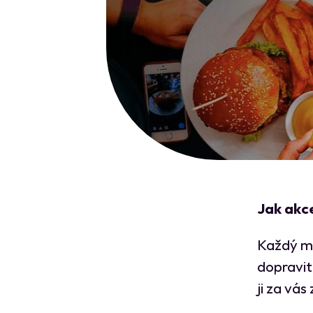
Jak akc
Každý mě
dopravit
ji za vás