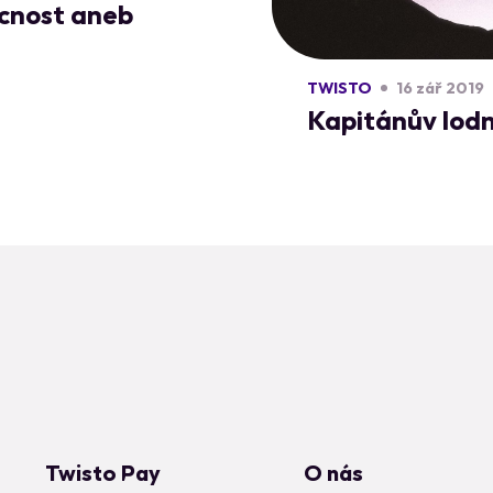
ucnost aneb
TWISTO
16 zář 2019
Kapitánův lodní
Twisto Pay
O nás