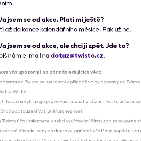
ením.
/a jsem se od akce. Platí mi ještě?
tí až do konce kalendářního měsíce. Pak už ne.
/a jsem se od akce, ale chci ji zpět. Jde to?
piš nám e-mail na
dotaz@twisto.cz
.
hom vás upozornit na pár následujících věcí:
darma od Twisto se neuplatní v případě volby dopravy od Dáme jí
ástku 69,-Kč.
t Twisto si vyhrazuje právo vaši žádost o zřízení Twisto účtu nesch
ůvodu posouzení Vaší úvěruschopnosti.
Twisto účtu naleznete v sekci vyúčtování částku za zakoupené z
o včetně původní ceny za dopravu, přičemž ušetřený poplatek za
ácen v kreditech k Vašemu Twisto účtu (uvedené nemá vliv na ú