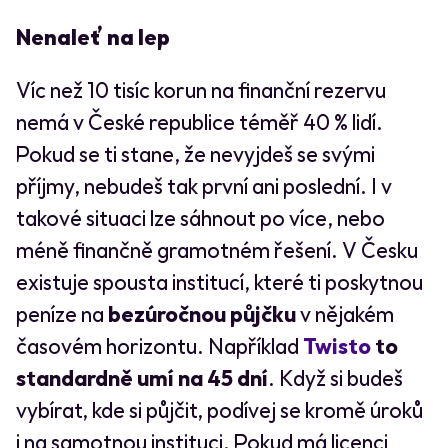
Nenaleť na lep
Víc než 10 tisíc korun na finanční rezervu
nemá v České republice téměř 40 % lidí.
Pokud se ti stane, že nevyjdeš se svými
příjmy, nebudeš tak první ani poslední. I v
takové situaci lze sáhnout po více, nebo
méně finančně gramotném řešení. V Česku
existuje spousta institucí, které ti poskytnou
peníze na
bezúročnou půjčku
v nějakém
časovém horizontu. Například
Twisto
to
standardně umí na 45 dní
.
Když si budeš
vybírat, kde si půjčit, podívej se kromě úroků
i na samotnou instituci. Pokud má licenci