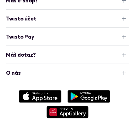
Máš e‑shop?
Twisto účet
Twisto Pay
Máš dotaz?
O nás