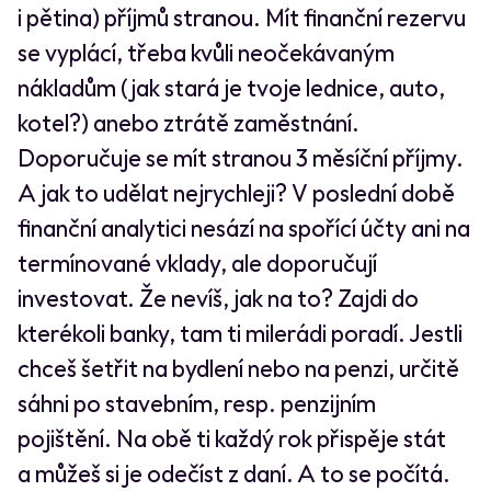
i pětina) příjmů stranou. Mít finanční rezervu
se vyplácí, třeba kvůli neočekávaným
nákladům (jak stará je tvoje lednice, auto,
kotel?) anebo ztrátě zaměstnání.
Doporučuje se mít stranou 3 měsíční příjmy.
A jak to udělat nejrychleji? V poslední době
finanční analytici nesází na spořící účty ani na
termínované vklady, ale doporučují
investovat. Že nevíš, jak na to? Zajdi do
kterékoli banky, tam ti milerádi poradí. Jestli
chceš šetřit na bydlení nebo na penzi, určitě
sáhni po stavebním, resp. penzijním
pojištění. Na obě ti každý rok přispěje stát
a můžeš si je odečíst z daní. A to se počítá.