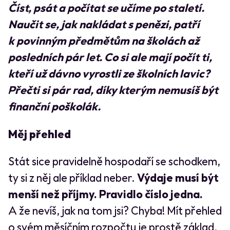
Číst, psát a počítat se učíme po staletí.
Naučit se, jak nakládat s penězi, patří
k povinným předmětům na školách až
posledních pár let. Co si ale mají počít ti,
kteří už dávno vyrostli ze školních lavic?
Přečti si pár rad, díky kterým nemusíš být
finanční poškolák.
Měj přehled
Stát sice pravidelně hospodaří se schodkem,
ty si z něj ale příklad neber.
Výdaje musí být
menší než příjmy. Pravidlo číslo jedna.
A že nevíš, jak na tom jsi? Chyba! Mít přehled
o svém měsíčním rozpočtu je prostě základ.