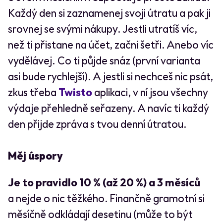
Každý den si zaznamenej svoji útratu a pak ji
srovnej se svými nákupy. Jestli utratíš víc,
než ti přistane na účet, začni šetři. Anebo víc
vydělávej. Co ti půjde snáz (první varianta
asi bude rychlejší). A jestli si nechceš nic psát,
zkus třeba
Twisto
aplikaci, v ní jsou všechny
výdaje přehledně seřazeny. A navíc ti každý
den přijde zpráva s tvou denní útratou.
Měj úspory
Je to pravidlo 10 % (až 20 %) a 3 měsíců
a nejde o nic těžkého. Finančně gramotní si
měsíčně odkládají desetinu (může to být