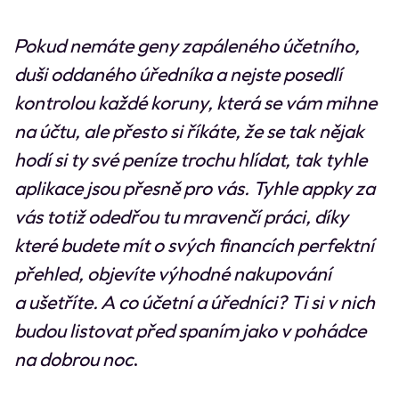
Pokud nemáte geny zapáleného účetního,
duši oddaného úředníka a nejste posedlí
kontrolou každé koruny, která se vám mihne
na účtu, ale přesto si říkáte, že se tak nějak
hodí si ty své peníze trochu hlídat, tak tyhle
aplikace jsou přesně pro vás. Tyhle appky za
vás totiž odedřou tu mravenčí práci, díky
které budete mít o svých financích perfektní
přehled, objevíte výhodné nakupování
a ušetříte. A co účetní a úředníci? Ti si v nich
budou listovat před spaním jako v pohádce
na dobrou noc
.