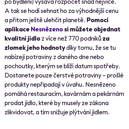
po bydlení) vysává rozpočet snad nejvíce.
A tak se hodí sehnat ho za výhodnější cenu
a přitom ještě ulehčit planetě.
Pomocí
aplikace
Nesnězeno
si můžete objednat
kvalitní jídlo
z více než 770 podniků
za
zlomek jeho hodnoty
díky tomu, že se tu
nabízejí potraviny z daného dne nebo
pochoutky, kterým se blíží datum spotřeby.
Dostanete pouze čerstvé potraviny – prošlé
produkty nepřipadají v úvahu. Nesnězeno
pomáhá restauracím, kavárnám a pekárnám
prodat jídlo, které by musely ze zákona
zlikvidovat, a tím snižuje plýtvání jídlem.