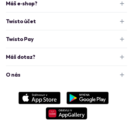
Máš e‑shop?
Twisto účet
Twisto Pay
Máš dotaz?
O nás