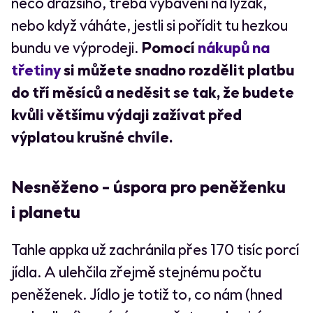
něco dražšího, třeba vybavení na lyžák,
nebo když váháte, jestli si pořídit tu hezkou
bundu ve výprodeji.
Pomocí
nákupů na
třetiny
si můžete snadno rozdělit platbu
do tří měsíců a neděsit se tak, že budete
kvůli většímu výdaji zažívat před
výplatou krušné chvíle.
Nesněženo - úspora pro peněženku
i planetu
Tahle appka už zachránila přes 170 tisíc porcí
jídla. A ulehčila zřejmě stejnému počtu
peněženek. Jídlo je totiž to, co nám (hned