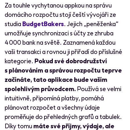
Za touhle vychytanou appkou na správu
domácího rozpočtu stojí čeští vývojáři ze
studia
BudgetBakers
. Jejich „peněženka“
umožňuje synchronizaci s účty ze zhruba
4 000 bank na světě. Zaznamená každou
vaši transakci a rovnou ji přiřadí do příslušné
kategorie.
Pokud své dobrodružství
s plánováním a správou rozpočtu teprve
začínáte, tato aplikace bude vaším
spolehlivým průvodcem.
Používá se velmi
intuitivně, připomíná platby, pomáhá
plánovat rozpočet a všechny údaje
proměňuje do přehledných grafů a tabulek.
Díky tomu
máte své příjmy, výdaje, ale