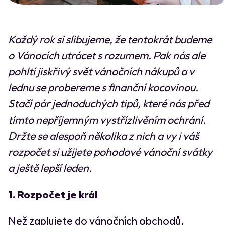
Každý rok si slibujeme, že tentokrát budeme
o Vánocích utrácet s rozumem. Pak nás ale
pohltí jiskřivý svět vánočních nákupů a v
lednu se probereme s finanční kocovinou.
Stačí pár jednoduchých tipů, které nás před
tímto nepříjemným vystřízlivěním ochrání.
Držte se alespoň několika z nich a vy i váš
rozpočet si užijete pohodové vánoční svátky
a ještě lepší leden.
1. Rozpočet je král
Než zaplujete do vánočních obchodů,