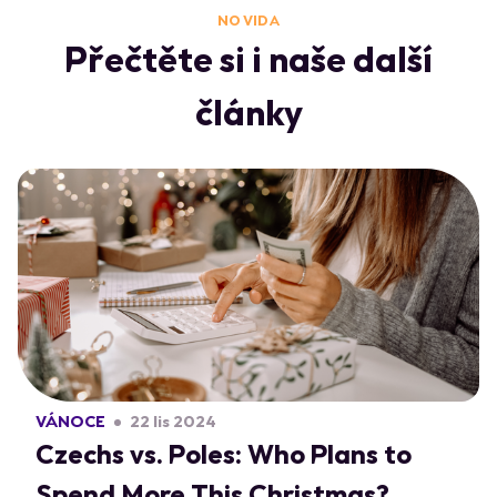
NO VIDA
Přečtěte si i naše další
články
VÁNOCE
22 lis 2024
Czechs vs. Poles: Who Plans to
Spend More This Christmas?