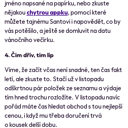
jméno napsané na papírku, nebo zkuste
nějakou
chytrou appku
, pomocí které
můžete tajnému Santovi i napovědět, co by
vás potěšilo, a ještě se domluvit na datu
vánočního večírku.
4. Čím dřív, tím líp
Víme, že začít včas není snadné, ten čas fakt
letí, ale zkuste to. Stačí už v listopadu
odškrtnou pár položek ze seznamu a výdaje
tím hned trochu rozložíte. V listopadu navíc
pořád máte čas hledat obchod s tou nejlepší
cenou, i když mu třeba doručení trvá
o kousek delší dobu.