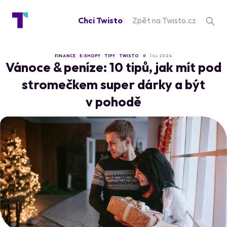
Chci Twisto
Zpět na Twisto.cz
FINANCE
E-SHOPY
TIPY
TWISTO
1 lis 2024
Vánoce & peníze: 10 tipů, jak mít pod
stromečkem super dárky a být
v pohodě