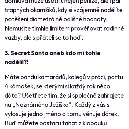
domluva může ušetřit nejen peníze, ale i pár
trapných okamžiků, kdy si vzájemně nadělíte
potěšení diametrálně odlišné hodnoty.
Nemusíte tímhle limitem prověřovat rodinné
vazby, ale s přáteli se to hodí.
3. Secret Santa aneb kdo mi tohle
nadělil?!
Máte bandu kamarádů, kolegů v práci, partu
4 kámošek, se kterými si každý rok něco
dáte? Ušetřete tím, že si společně zahrajete
na „Neznámého Ježíška“. Každý z vás si
vylosuje jedno jméno a tomu věnuje dárek.
Buď můžete postaru tahat z klobouku