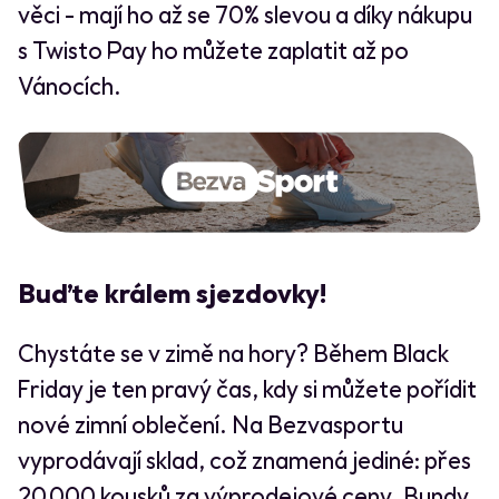
věci - mají ho až se 70% slevou a díky nákupu
s Twisto Pay ho můžete zaplatit až po
Vánocích.
Buďte králem sjezdovky!
Chystáte se v zimě na hory? Během Black
Friday je ten pravý čas, kdy si můžete pořídit
nové zimní oblečení. Na Bezvasportu
vyprodávají sklad, což znamená jediné: přes
20 000 kousků za výprodejové ceny. Bundy