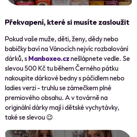
Překvapení, které si musíte zasloužit
Pokud vaše muže, děti, ženy, dědy nebo
babičky baví na Vánocích nejvíc rozbalování
dárků, s
Manboxeo.cz
nešlápnete vedle. Se
slevou 500 Kč tu během Černého pátku
nakoupíte dárkové bedny s páčidlem nebo
ladies verzi - truhlu se zámečkem plné
premiového obsahu. A v továrně na
originální dárky mají i dětské vychytávky,
také se slevou 😉