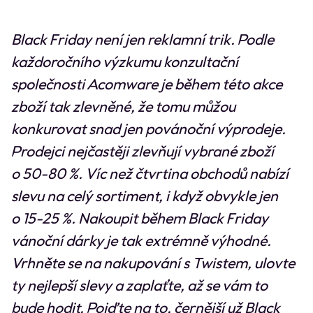
Black Friday není jen reklamní trik. Podle
každoročního výzkumu konzultační
společnosti Acomware je během této akce
zboží tak zlevněné, že tomu můžou
konkurovat snad jen povánoční výprodeje.
Prodejci nejčastěji zlevňují vybrané zboží
o 50-80 %. Víc než čtvrtina obchodů nabízí
slevu na celý sortiment, i když obvykle jen
o 15-25 %. Nakoupit během Black Friday
vánoční dárky je tak extrémně výhodné.
Vrhněte se na nakupování s Twistem, ulovte
ty nejlepší slevy a zaplaťte, až se vám to
bude hodit. Pojďte na to, černější už Black