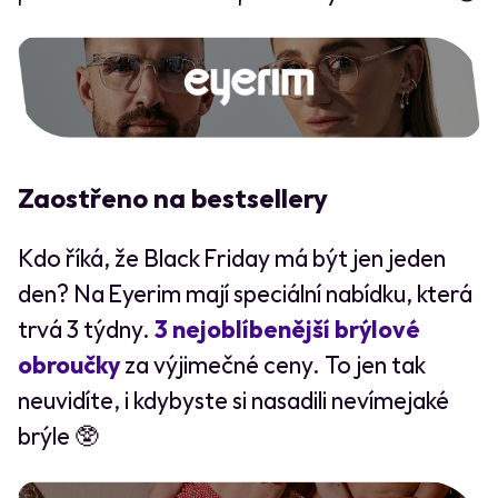
Zaostřeno na bestsellery
Kdo říká, že Black Friday má být jen jeden
den? Na Eyerim mají speciální nabídku, která
trvá 3 týdny.
3 nejoblíbenější brýlové
obroučky
za výjimečné ceny. To jen tak
neuvidíte, i kdybyste si nasadili nevímejaké
brýle 🥸