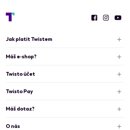
Jak platit Twistem
Máš e‑shop?
Twisto účet
Twisto Pay
Máš dotaz?
O nás