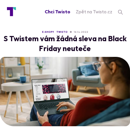
Chci Twisto
Zpět na Twisto.cz
E-SHOPY
TWISTO
16 lis 2022
S Twistem vám žádná sleva na Black
Friday neuteče