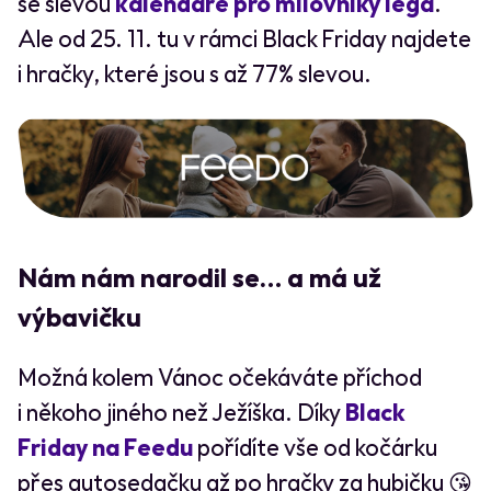
se slevou
kalendáře pro milovníky lega
.
Ale od 25. 11. tu v rámci Black Friday najdete
i hračky, které jsou s až 77% slevou.
Nám nám narodil se… a má už
výbavičku
Možná kolem Vánoc očekáváte příchod
i někoho jiného než Ježíška. Díky
Black
Friday na Feedu
pořídíte vše od kočárku
přes autosedačku až po hračky za hubičku 😘