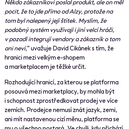
Někdo zákazníkovi poslal produkt, ale on měl
pocit, že to jde přímo od Alzy, protože na
tom byl nalepený její štítek. Myslím, že
podobný systém využívají i jiní velcí hráči,
v pozadí integrují vendory a zákazník o tom
ani neví,
“ uvažuje David Cikánek s tím, že
hranici mezi velkým e-shopem
a marketplacem je těžké určit.
Rozhodující hranicí, za kterou se platforma
posouvá mezi marketplacy, by mohla být
i schopnost zprostředkovat prodej ve více
zemích. Prodejce nemusí znát jazyk, zemi,
ani mít nastavenou cizí měnu, platforma se
mu o všechno postará. Ve chvíli, kdy přichází