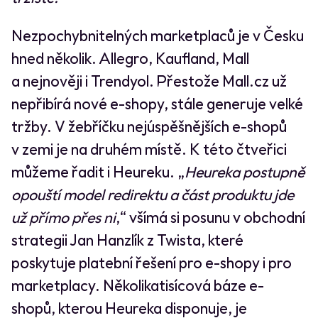
Nezpochybnitelných marketplaců je v Česku
hned několik. Allegro, Kaufland, Mall
a nejnověji i Trendyol. Přestože Mall.cz už
nepřibírá nové e-shopy, stále generuje velké
tržby. V žebříčku nejúspěšnějších e-shopů
v zemi je na druhém místě. K této čtveřici
můžeme řadit i Heureku. „
Heureka postupně
opouští model redirektu a část produktu jde
už přímo přes ni
,“ všímá si posunu v obchodní
strategii Jan Hanzlík z Twista, které
poskytuje platební řešení pro e-shopy i pro
marketplacy. Několikatisícová báze e-
shopů, kterou Heureka disponuje, je