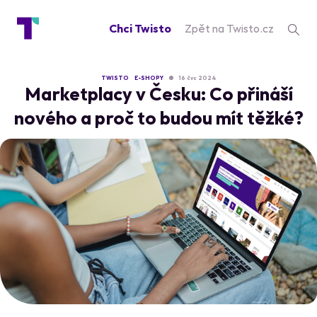
Chci Twisto
Zpět na Twisto.cz
TWISTO
E-SHOPY
16 čvc 2024
Marketplacy v Česku: Co přináší
nového a proč to budou mít těžké?