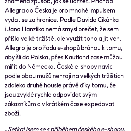
znamená způsob, jak se udržet. Příchod
Allegra do Česka je pro mnohé impulsem
vydat se za hranice. Podle Davida Cikánka
i Jana Hanzlíka nemá smysl brečet, že sem
přišlo velké tržiště, ale využít toho a jít ven.
Allegro je pro řadu e-shopů bránou k tomu,
aby šli do Polska, přes Kaufland zase můžou
mířit do Německa. České e-shopy navíc
podle obou mužů nehrají na velkých tržištích
zdaleka druhé housle právě díky tomu, že
jsou zvyklé rychle odpovídat svým
zákazníkům a v krátkém čase expedovat
zboží.
„
Setkal jsem se s příběhem českého e-shopu,